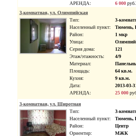
АРЕНДА:
6 000
руб.
3-комнатная, ул. Олимпийская
Тип:
3-комнат
Населенный пункт:
Тюмень, 
Район:
1 мкр
Улица:
Олимпий
Серия дома:
121
Этаж/этажность:
4/9
Материал:
Панельн
Площадь:
64 кв.м.
Кухня:
9 кв.м.
Дата:
2013-03-3
АРЕНДА:
25 000
руб
3-комнатная, ул. Широтная
Тип:
3-комнат
Населенный пункт:
Тюмень, 
Район:
Центр
Ориентир:
МЖК