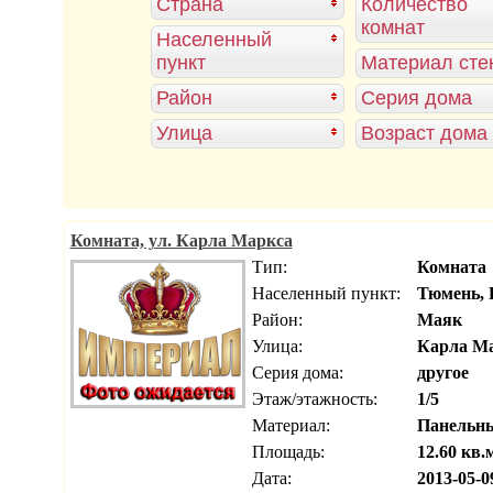
Страна
Количество
комнат
Населенный
пункт
Материал сте
Район
Серия дома
Улица
Возраст дома
Комната, ул. Карла Маркса
Тип:
Комната
Населенный пункт:
Тюмень, 
Район:
Маяк
Улица:
Карла М
Серия дома:
другое
Этаж/этажность:
1/5
Материал:
Панельн
Площадь:
12.60 кв.
Дата:
2013-05-0