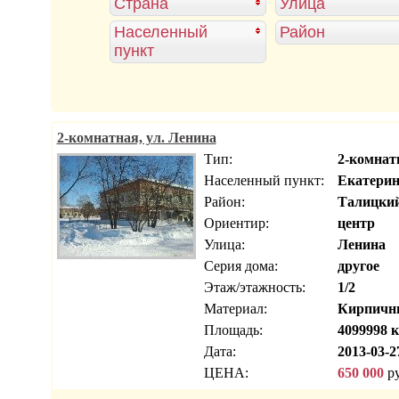
Страна
Улица
Населенный
Район
пункт
2-комнатная, ул. Ленина
Тип:
2-комнат
Населенный пункт:
Екатерин
Район:
Талицки
Ориентир:
центр
Улица:
Ленина
Серия дома:
другое
Этаж/этажность:
1/2
Материал:
Кирпичн
Площадь:
4099998 к
Дата:
2013-03-2
ЦЕНА:
650 000
ру