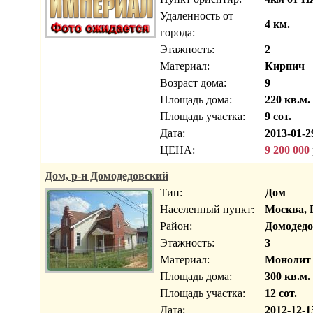
Удаленность от
4 км.
города:
Этажность:
2
Материал:
Кирпич
Возраст дома:
9
Площадь дома:
220 кв.м.
Площадь участка:
9 сот.
Дата:
2013-01-2
ЦЕНА:
9 200 000
Дом, р-н Домодедовский
Тип:
Дом
Населенный пункт:
Москва, 
Район:
Домодедо
Этажность:
3
Материал:
Монолит
Площадь дома:
300 кв.м.
Площадь участка:
12 сот.
Дата:
2012-12-1