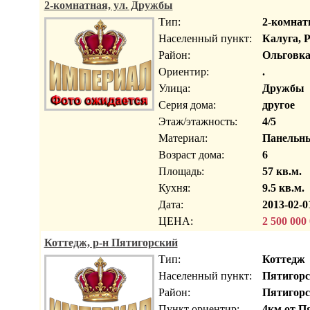
2-комнатная, ул. Дружбы
Тип:
2-комнат
Населенный пункт:
Калуга, 
Район:
Ольговк
Ориентир:
.
Улица:
Дружбы
Серия дома:
другое
Этаж/этажность:
4/5
Материал:
Панельн
Возраст дома:
6
Площадь:
57 кв.м.
Кухня:
9.5 кв.м.
Дата:
2013-02-0
ЦЕНА:
2 500 000
Коттедж, р-н Пятигорский
Тип:
Коттедж
Населенный пункт:
Пятигорс
Район:
Пятигор
Пункт ориентир:
4км от П