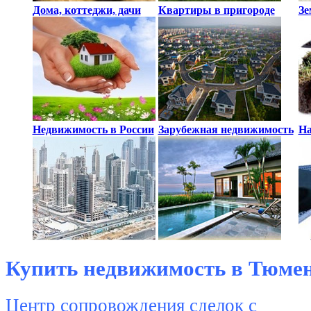
Дома, коттеджи, дачи
Квартиры в пригороде
Зе
Недвижимость в России
Зарубежная недвижимость
На
К
упить недвижимость в Тюме
Центр сопровождения сделок с