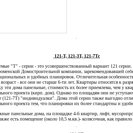
121-Т, 121-3Т, 121-7Тс
емые "Т" - серии - это усовершенствованный вариант 121 серии
юменской Домостроительной компании, зарекомендовавшей себя
ациональных и удобных планировок. Отличительная особенность
 возраст - все они не старше 6-ти лет. Квартиры относятся к раз
ку эти дома панельные, стоимость их более приемлема, чем у ква
ьного проекта (кирп. дом). Однако по площадям они не уступают
т (121-7Т) "индивидуалки". Дома этой серии также выгодно отл
ьного проекта тем, что планировки их более стандартны и удоб
ажные панельные дома, на площадке 4-6 квартир, лифт, мусоропро
кже есть помещение (около 10,5 м.кв.)- колясочная, как правило