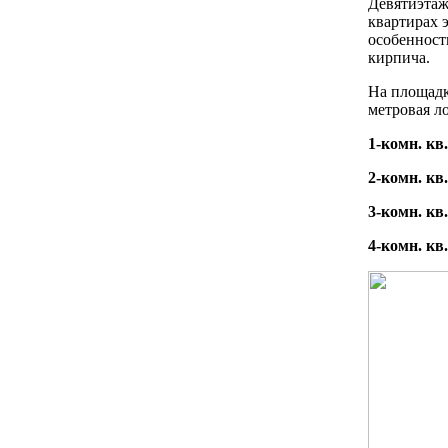
Девятиэтаж
квартирах 
особенность
кирпича.
На площадке
метровая л
1-комн. кв
2-комн. кв
3-комн. кв
4-комн. кв