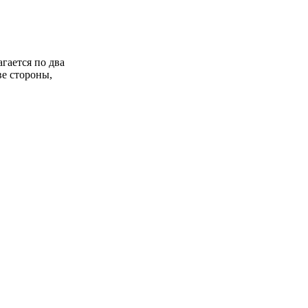
агается по два
ве стороны,