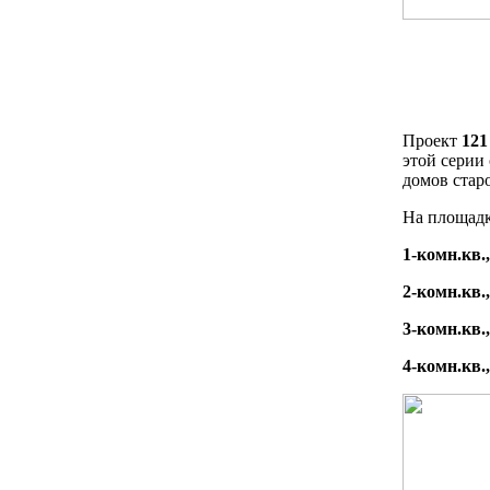
Проект
121
этой серии
домов стар
На площадк
1-комн.кв.
2-комн.кв.
3-комн.кв.,
4-комн.кв.,