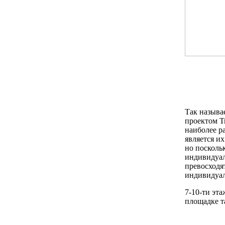
Так называ
проектом Т
наиболее р
является их
но посколь
индивидуал
превосходя
индивидуал
7-10-ти эт
площадке та