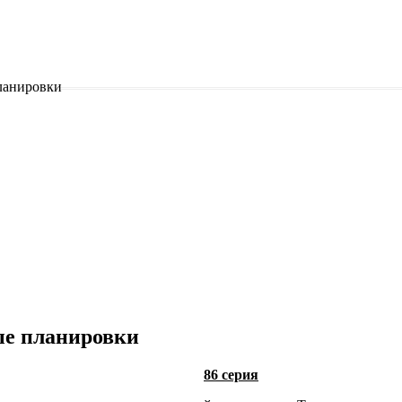
ланировки
е планировки
86 серия