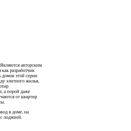
. Являются авторским
 как разработчик
 домов этой серии
ряду элитного жилья,
ртир
, а порой даже
ичаются от квартир
ны.
вод в доме, на
 с лоджией.