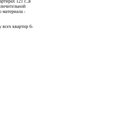
ртирах 121 с.,в
тличительной
о материала -
 всех квартир 6-