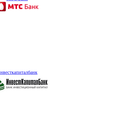
нвесткапиталбанк