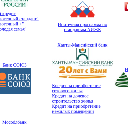
 кредит
потечный стандарт"
потечный +"
Ипотечная программа по
олодая семья"
стандартам АИЖК
Ханты-Мансийский банк
Банк СОЮЗ
И
Кредит на приобретение
готового жилья
Кредит на долевое
строительство жилья
Кредит на приобретение
нежилых помещений
Мособлбанк