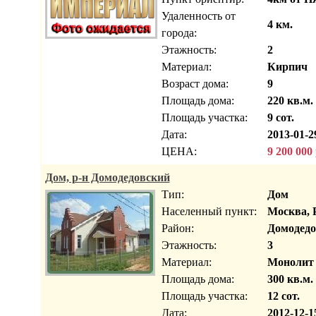
Удаленность от
4 км.
города:
Этажность:
2
Материал:
Кирпич
Возраст дома:
9
Площадь дома:
220 кв.м.
Площадь участка:
9 сот.
Дата:
2013-01-2
ЦЕНА:
9 200 000
Дом, р-н Домодедовский
Тип:
Дом
Населенный пункт:
Москва, 
Район:
Домодедо
Этажность:
3
Материал:
Монолит
Площадь дома:
300 кв.м.
Площадь участка:
12 сот.
Дата:
2012-12-1