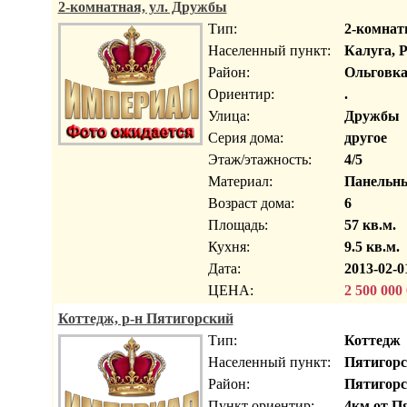
2-комнатная, ул. Дружбы
Тип:
2-комнат
Населенный пункт:
Калуга, 
Район:
Ольговк
Ориентир:
.
Улица:
Дружбы
Серия дома:
другое
Этаж/этажность:
4/5
Материал:
Панельн
Возраст дома:
6
Площадь:
57 кв.м.
Кухня:
9.5 кв.м.
Дата:
2013-02-0
ЦЕНА:
2 500 000
Коттедж, р-н Пятигорский
Тип:
Коттедж
Населенный пункт:
Пятигорс
Район:
Пятигор
Пункт ориентир:
4км от П