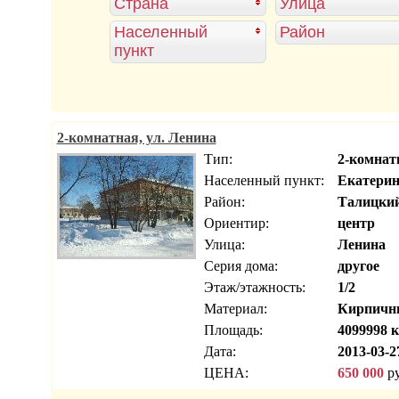
Страна
Улица
Населенный
Район
пункт
2-комнатная, ул. Ленина
Тип:
2-комнат
Населенный пункт:
Екатерин
Район:
Талицки
Ориентир:
центр
Улица:
Ленина
Серия дома:
другое
Этаж/этажность:
1/2
Материал:
Кирпичн
Площадь:
4099998 к
Дата:
2013-03-2
ЦЕНА:
650 000
ру