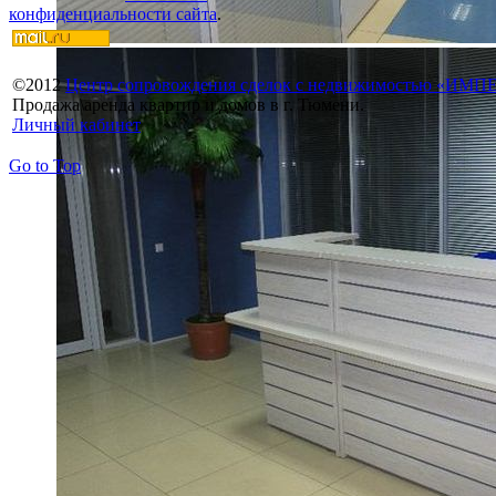
конфиденциальности сайта
.
©
2012
Центр сопровождения сделок с недвижимостью «ИМ
Продажа\аренда квартир и домов в г. Тюмени.
Личный кабинет
Go to Top