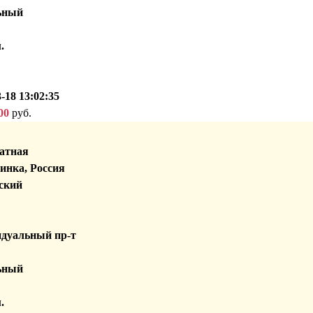
ьный
.
-18 13:02:35
00
руб.
атная
инка, Россия
ский
дуальный пр-т
ьный
.