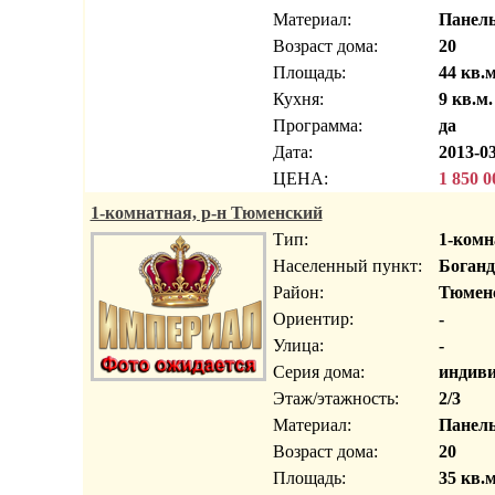
Материал:
Панел
Возраст дома:
20
Площадь:
44 кв.м
Кухня:
9 кв.м.
Программа:
да
Дата:
2013-03
ЦЕНА:
1 850 0
1-комнатная, р-н Тюменский
Тип:
1-комн
Населенный пункт:
Боганд
Район:
Тюмен
Ориентир:
-
Улица:
-
Серия дома:
индиви
Этаж/этажность:
2/3
Материал:
Панел
Возраст дома:
20
Площадь:
35 кв.м