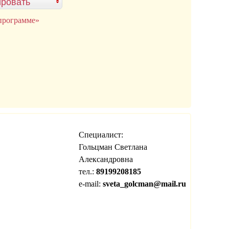
ровать
программе»
Специалист:
Гольцман Светлана
Александровна
тел.:
89199208185
e-mail:
sveta_golcman@mail.ru