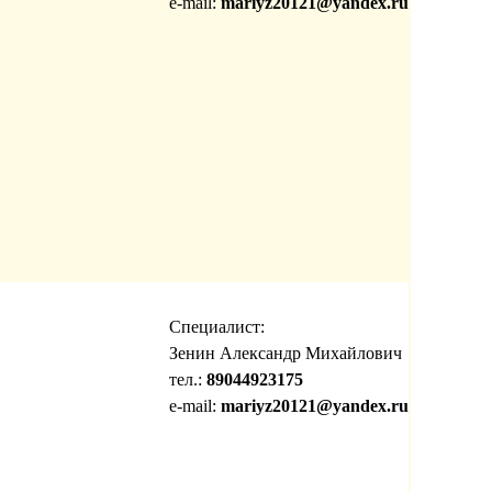
e-mail:
mariyz20121@yandex.ru
Специалист:
Зенин Александр Михайлович
тел.:
89044923175
e-mail:
mariyz20121@yandex.ru