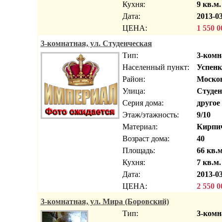
Кухня:
9 кв.м.
Дата:
2013-03
ЦЕНА:
1 550 0
3-комнатная, ул. Студенческая
Тип:
3-комн
Населенный пункт:
Успенк
Район:
Москов
Улица:
Студен
Серия дома:
другое
Этаж/этажность:
9/10
Материал:
Кирпи
Возраст дома:
40
Площадь:
66 кв.м
Кухня:
7 кв.м.
Дата:
2013-03
ЦЕНА:
2 550 0
3-комнатная, ул. Мира (Боровский)
Тип:
3-комн