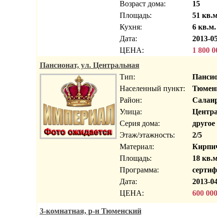
Возраст дома:
15
Площадь:
51 кв.м
Кухня:
6 кв.м.
Дата:
2013-05
ЦЕНА:
1 800 0
Пансионат, ул. Центральная
Тип:
Панси
Населенный пункт:
Тюмень
Район:
Салаир
Улица:
Центр
Серия дома:
другое
Этаж/этажность:
2/5
Материал:
Кирпи
Площадь:
18 кв.м
Программа:
сертиф
Дата:
2013-04
ЦЕНА:
600 00
3-комнатная, р-н Тюменский