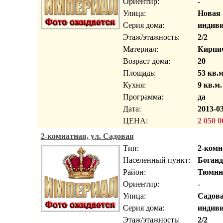
Ориентир:
-
Улица:
Новая
Серия дома:
индиви
Этаж/этажность:
2/2
Материал:
Кирпи
Возраст дома:
20
Площадь:
53 кв.м
Кухня:
9 кв.м.
Программа:
да
Дата:
2013-03
ЦЕНА:
2 050 0
2-комнатная, ул. Садовая
Тип:
2-комн
Населенный пункт:
Боганд
Район:
Тюмнн
Ориентир:
-
Улица:
Садов
Серия дома:
индиви
Этаж/этажность:
2/2