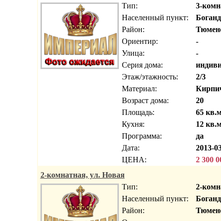
Тип:
3-комн
Населенный пункт:
Боганд
Район:
Тюмен
Ориентир:
-
Улица:
-
Серия дома:
индиви
Этаж/этажность:
2/3
Материал:
Кирпи
Возраст дома:
20
Площадь:
65 кв.м
Кухня:
12 кв.м
Программа:
да
Дата:
2013-03
ЦЕНА:
2 300 0
2-комнатная, ул. Новая
Тип:
2-комн
Населенный пункт:
Боганд
Район:
Тюмен