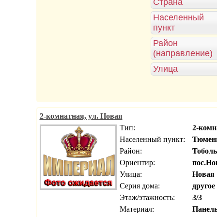
Страна
Населенный
пункт
Район
(направление)
Улица
2-комнатная, ул. Новая
Тип:
2-комн
Населенный пункт:
Тюмень
Район:
Тоболь
Ориентир:
пос.Но
Улица:
Новая
Серия дома:
другое
Этаж/этажность:
3/3
Материал:
Панел