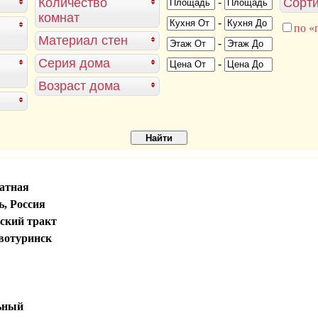
Количество
-
Сорти
комнат
-
по «
Материал стен
-
Серия дома
-
Возраст дома
атная
, Россия
ский тракт
вотуринск
ьный