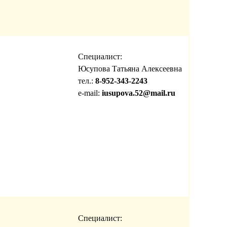
Специалист:
Юсупова Татьяна Алексеевна
тел.:
8-952-343-2243
e-mail:
iusupova.52@mail.ru
Специалист: