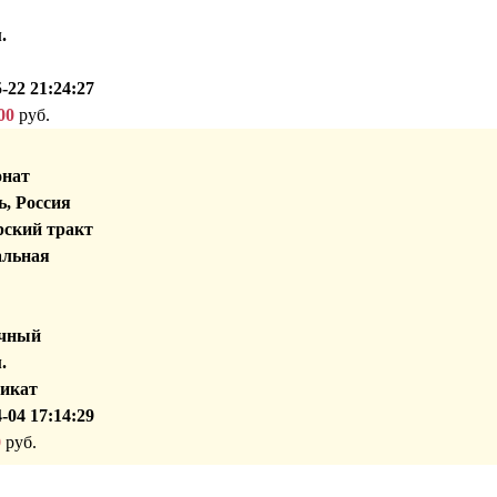
.
-22 21:24:27
00
руб.
онат
, Россия
ский тракт
альная
чный
.
икат
-04 17:14:29
0
руб.