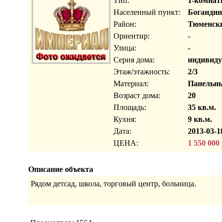
Тип:
1-комнат
Населенный пункт:
Богандин
Район:
Тюменск
Ориентир:
-
Улица:
-
Серия дома:
индивиду
Этаж/этажность:
2/3
Материал:
Панельн
Возраст дома:
20
Площадь:
35 кв.м.
Кухня:
9 кв.м.
Дата:
2013-03-1
ЦЕНА:
1 550 000
Описание объекта
Рядом детсад, школа, торговый центр, больница.