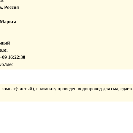
та
, Россия
 Маркса
ьный
в.м.
-09 16:22:30
б.\мес.
 комнат(чистый), в комнату проведен водопровод для сма, сдает