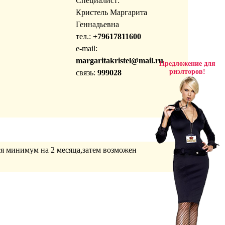
Специалист:
Кристель Маргарита
Геннадьевна
тел.:
+79617811600
e-mail:
margaritakristel@mail.ru
Предложение для
риэлторов!
связь:
999028
ся минимум на 2 месяца,затем возможен