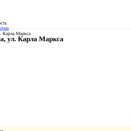
сть
ртир
л. Карла Маркса
а, ул. Карла Маркса