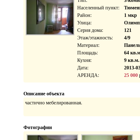
Тип:
3-комн
Населенный пункт:
Тюмень
Район:
1 мкр
Улица:
Олимп
Серия дома:
121
Этаж/этажность:
4/9
Материал:
Панел
Площадь:
64 кв.м
Кухня:
9 кв.м.
Дата:
2013-03
АРЕНДА:
25 000
р
Описание объекта
частично мебелированная.
Фотографии