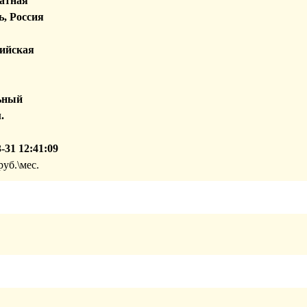
атная
, Россия
ийская
ьный
.
-31 12:41:09
уб.\мес.