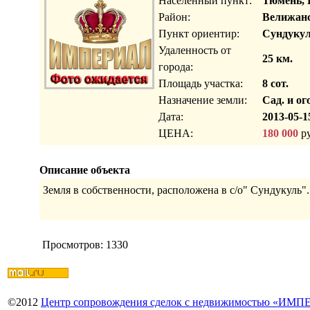
Населенный пункт:
Тюмень, 
Район:
Велижанс
Пункт ориентир:
Сундуку
Удаленность от
25 км.
города:
Площадь участка:
8 сот.
Назначение земли:
Сад. и ог
Дата:
2013-05-1
ЦЕНА:
180 000
ру
Описание объекта
Земля в собственности, расположена в с/о" Сундукуль".
Просмотров: 1330
©
2012
Центр сопровождения сделок с недвижимостью «ИМ