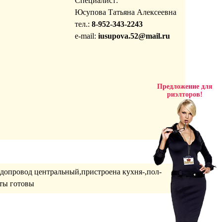
Специалист:
Юсупова Татьяна Алексеевна
тел.:
8-952-343-2243
e-mail:
iusupova.52@mail.ru
Предложение для
риэлторов!
одопровод центральный,пристроена кухня-,пол-
нты готовы