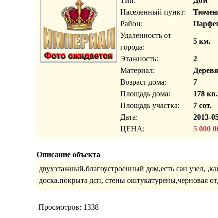
Тип:
Дом
Населенный пункт:
Тюмень
Район:
Парфе
Удаленность от
5 км.
города:
Этажность:
2
Материал:
Дерев
Возраст дома:
7
Площадь дома:
178 кв.
Площадь участка:
7 сот.
Дата:
2013-05
ЦЕНА:
5 000 0
Описание объекта
двухэтажный,благоустроенный дом,есть сан узел, ,к
доска.покрыта дсп, стены оштукатурены,черновая от
Просмотров: 1338