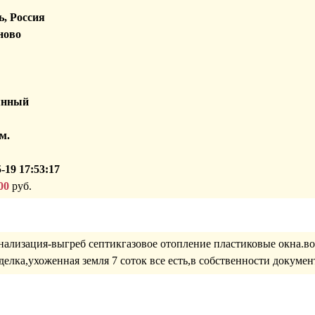
, Россия
ново
янный
м.
-19 17:53:17
00
руб.
анализация-выгреб септикгазовое отопление пластиковые окна.в
делка,ухоженная земля 7 соток все есть,в собственности докуме