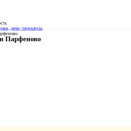
сть
джи, дачи, таунхаусы
арфеново
-н Парфеново