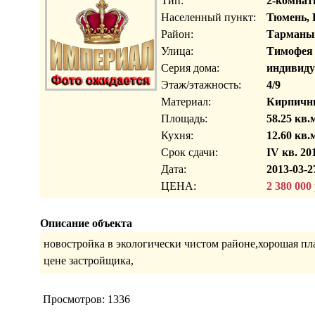
Тип:
2-комнат
Населенный пункт:
Тюмень, 
Район:
Тарманы
Улица:
Тимофея
Серия дома:
индивиду
Этаж/этажность:
4/9
Материал:
Кирпичн
Площадь:
58.25 кв.
Кухня:
12.60 кв.
Срок сдачи:
IV кв. 20
Дата:
2013-03-2
ЦЕНА:
2 380 000
Описание объекта
новостройка в экологически чистом районе,хорошая пл
цене застройщика,
Просмотров: 1336