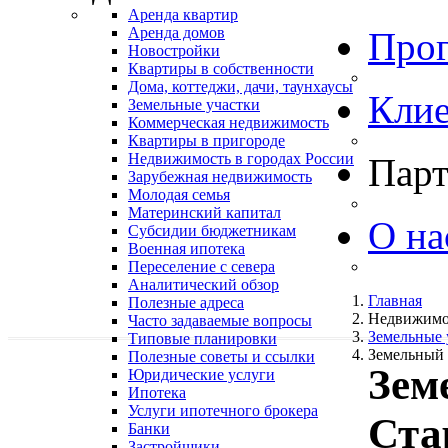
Аренда квартир
Аренда домов
Про
Новостройки
Квартиры в собственности
Дома, коттеджи, дачи, таунхаусы
Кли
Земельные участки
Коммерческая недвижимость
Квартиры в пригороде
Недвижимость в городах России
Пар
Зарубежная недвижимость
Молодая семья
Материнский капитал
О на
Субсидии бюджетникам
Военная ипотека
Переселение с севера
Аналитический обзор
Главная
Полезные адреса
Недвижимо
Часто задаваемые вопросы
Земельные 
Типовые планировки
Земельный 
Полезные советы и ссылки
Зем
Юридические услуги
Ипотека
Услуги ипотечного брокера
Ста
Банки
Застройщики