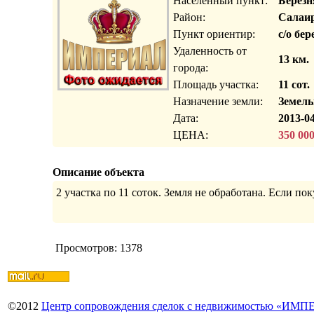
Населенный пункт:
Березн
Район:
Салаир
Пункт ориентир:
с/о бе
Удаленность от
13 км.
города:
Площадь участка:
11 сот.
Назначение земли:
Земель
Дата:
2013-04
ЦЕНА:
350 00
Описание объекта
2 участка по 11 соток. Земля не обработана. Если пок
Просмотров: 1378
©
2012
Центр сопровождения сделок с недвижимостью «ИМ