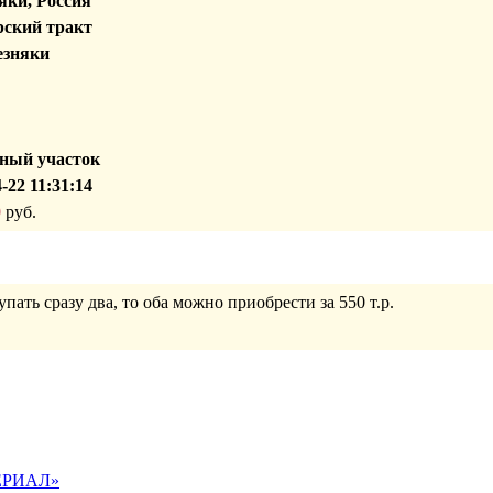
яки, Россия
ский тракт
резняки
ный участок
-22 11:31:14
0
руб.
упать сразу два, то оба можно приобрести за 550 т.р.
ПЕРИАЛ»