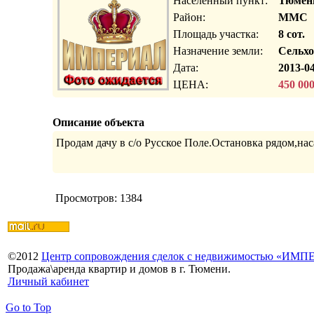
Населенный пункт:
Тюмень
Район:
ММС
Площадь участка:
8 сот.
Назначение земли:
Сельхо
Дата:
2013-04
ЦЕНА:
450 00
Описание объекта
Продам дачу в с/о Русское Поле.Остановка рядом,на
Просмотров: 1384
©
2012
Центр сопровождения сделок с недвижимостью «ИМ
Продажа\аренда квартир и домов в г. Тюмени.
Личный кабинет
Go to Top