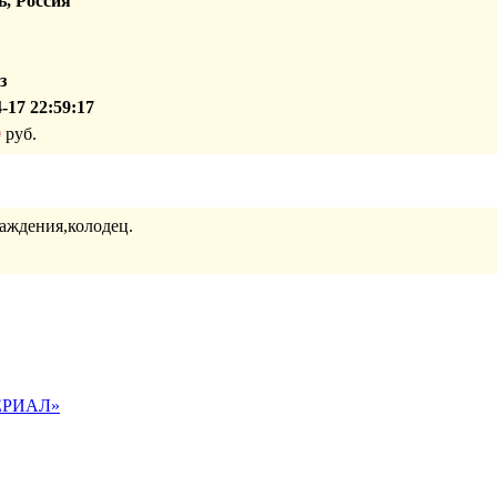
, Россия
з
-17 22:59:17
0
руб.
саждения,колодец.
ПЕРИАЛ»