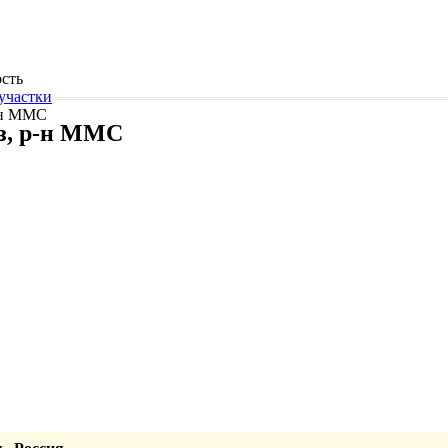
сть
участки
-н ММС
з, р-н ММС