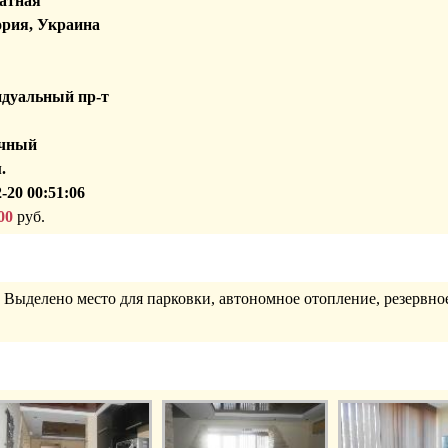
атная
рия, Украина
дуальный пр-т
чный
.
-20 00:51:06
00
руб.
 Выделено место для парковки, автономное отопление, резервн