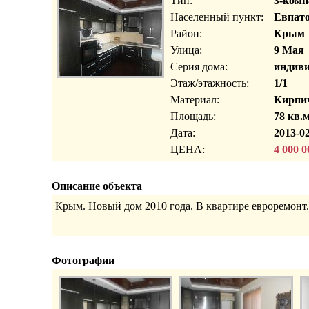
Тип:
3-комн
Населенный пункт:
Евпато
Район:
Крым
Улица:
9 Мая
Серия дома:
индиви
Этаж/этажность:
1/1
Материал:
Кирпи
Площадь:
78 кв.м
Дата:
2013-02
ЦЕНА:
4 000 0
Описание объекта
Крым. Новый дом 2010 года. В квартире евроремонт.
Фотографии