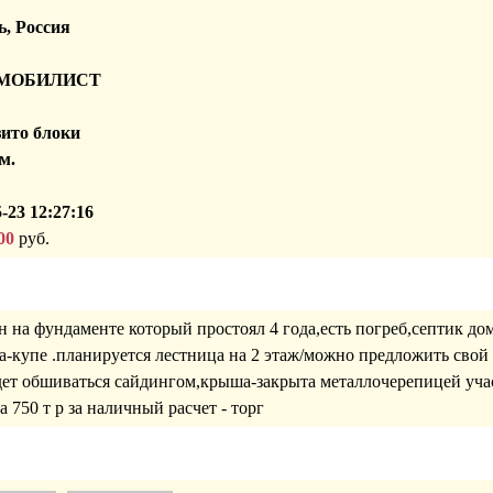
, Россия
МОБИЛИСТ
ито блоки
м.
-23 12:27:16
00
руб.
а фундаменте который простоял 4 года,есть погреб,септик дом 
-купе .планируется лестница на 2 этаж/можно предложить свой 
дет обшиваться сайдингом,крыша-закрыта металлочерепицей учас
 750 т р за наличный расчет - торг