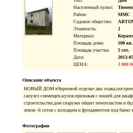
Тип:
Дом
Населенный пункт:
Тюмень
Район:
ММС
Садовое общество:
АВТО
Этажность:
2
Материал:
Керамз
Площадь дома:
100 кв.
Площадь участка:
5 сот.
Дата:
2013-05
ЦЕНА:
3 000 0
Описание объекта
НОВЫЙ ДОМ вЧерновой отделке два этажа,построен н
санузел совмещен,кухня.прихожая с нишей для шкафа
строительства.дом снаружи обшит пенопластом и бу
земли -6 соток с колодцем и фундаментом под баню за
Фотографии