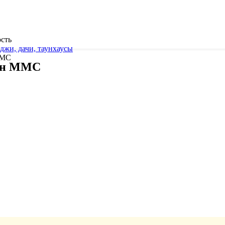
сть
джи, дачи, таунхаусы
ММС
р-н ММС