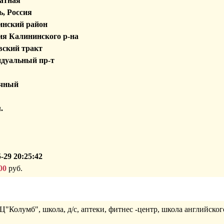
атная
, Россия
инский район
я Калининского р-на
ский тракт
дуальный пр-т
чный
.
-29 20:25:42
00
руб.
Ц"Колумб", школа, д/с, аптеки, фитнес -центр, школа английского