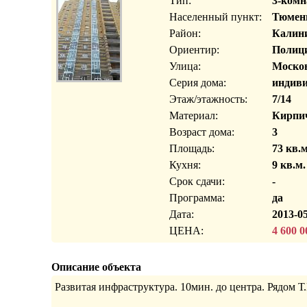
Тип:
3-комн
Населенный пункт:
Тюмень
Район:
Калин
Ориентир:
Полици
Улица:
Москов
Серия дома:
индиви
Этаж/этажность:
7/14
Материал:
Кирпи
Возраст дома:
3
Площадь:
73 кв.м
Кухня:
9 кв.м.
Срок сдачи:
-
Программа:
да
Дата:
2013-05
ЦЕНА:
4 600 0
Описание объекта
Развитая инфраструктура. 10мин. до центра. Рядом Т.