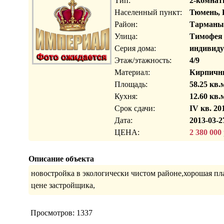
Тип:
2-комнат
Населенный пункт:
Тюмень, 
Район:
Тарманы
Улица:
Тимофея
Серия дома:
индивиду
Этаж/этажность:
4/9
Материал:
Кирпичн
Площадь:
58.25 кв.
Кухня:
12.60 кв.
Срок сдачи:
IV кв. 20
Дата:
2013-03-2
ЦЕНА:
2 380 000
Описание объекта
новостройка в экологически чистом районе,хорошая пл
цене застройщика,
Просмотров: 1337