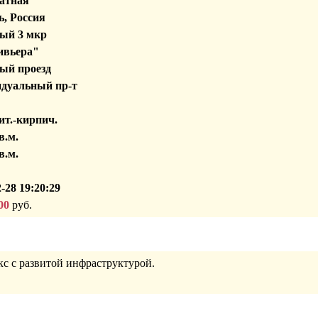
атная
, Россия
ый 3 мкр
вьера"
ый проезд
дуальный пр-т
т.-кирпич.
в.м.
в.м.
-28 19:20:29
00
руб.
с с развитой инфраструктурой.