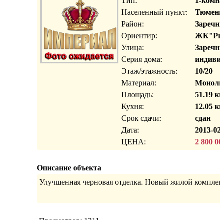
Тип:
1-комн
Населенный пункт:
Тюмень
Район:
Заречн
Ориентир:
ЖК"Ри
Улица:
Заречн
Серия дома:
индиви
Этаж/этажность:
10/20
Материал:
Моноли
Площадь:
51.19 к
Кухня:
12.05 к
Срок сдачи:
сдан
Дата:
2013-02
ЦЕНА:
2 800 0
Описание объекта
Улучшенная черновая отделка. Новый жилой комплек