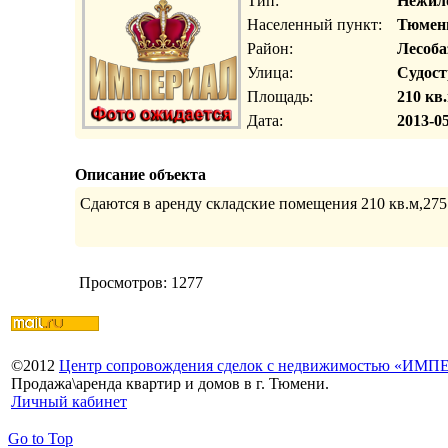
Тип:
Нежил
Населенный пункт:
Тюмень
Район:
Лесоба
Улица:
Судост
Площадь:
210 кв.
Дата:
2013-05
Описание объекта
Сдаются в аренду складские помещения 210 кв.м,275 к
Просмотров: 1277
©
2012
Центр сопровождения сделок с недвижимостью «ИМ
Продажа\аренда квартир и домов в г. Тюмени.
Личный кабинет
Go to Top