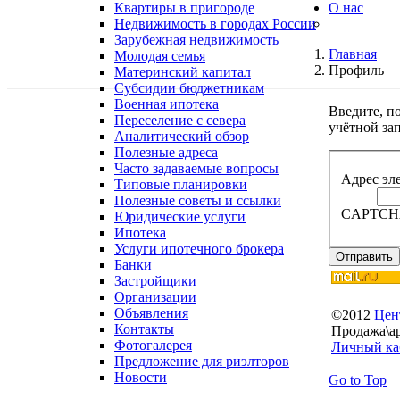
Квартиры в пригороде
О нас
Недвижимость в городах России
Зарубежная недвижимость
Главная
Молодая семья
Профиль
Материнский капитал
Субсидии бюджетникам
Военная ипотека
Введите, п
Переселение с севера
учётной за
Аналитический обзор
Полезные адреса
Часто задаваемые вопросы
Адрес эл
Типовые планировки
Полезные советы и ссылки
CAPTCH
Юридические услуги
Ипотека
Услуги ипотечного брокера
Отправить
Банки
Застройщики
Организации
Объявления
©
2012
Цен
Контакты
Продажа\ар
Фотогалерея
Личный ка
Предложение для риэлторов
Новости
Go to Top